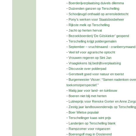
-
Boerderijverplaatsing duivels dilemma
-
Duizenden ganzen op Terschelling
-
Schooljeugd onthaald op arrensledetocht
-
Pony’s werken voor Staatsbosbeheer
-
Rijkste melk op Terschelling
-
Jacht op herten hervat
-
Bezoekboerderij ‘De Gèskieker’ geopend
-
Terschelling krijgt poldergemalen
-
September – vruchtmaand - cranberrymaand
-
Veel lof voor agrarische optocht
-
Vrouwen regeren op Sint Jan
-
Vraagtekens bij bedrijfsverplaatsing
-
Discussie over polderpad
-
Gerstteelt goed voor natuur en toerist
-
Burgemeester Visser: “Samen nadenken over
toekomstperspectief.”
-
Matig jaar voor land- en tuinbouw
-
Boeren niet blij met herten
-
Lutineprijs voor Renske Gorter en Anne Zorg
-
Zestig jaar landbouwonderwijs op Terschelling
-
Boer Wietse populair
-
Terschellinger kaas wint prijs
-
Landerijen op Terschelling blank
-
Rampzomer voor rotganzen
-
Boerengolf mag in Oosterend