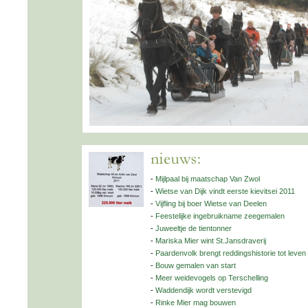
-
Mijlpaal bij maatschap Van Zwol
-
Wietse van Dijk vindt eerste kievitsei 2011
-
Vijfling bij boer Wietse van Deelen
-
Feestelijke ingebruikname zeegemalen
-
Juweeltje de tientonner
-
Mariska Mier wint St.Jansdraverij
-
Paardenvolk brengt reddingshistorie tot leven
-
Bouw gemalen van start
-
Meer weidevogels op Terschelling
-
Waddendijk wordt verstevigd
-
Rinke Mier mag bouwen