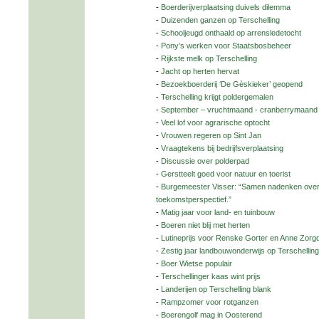
-
Boerderijverplaatsing duivels dilemma
-
Duizenden ganzen op Terschelling
-
Schooljeugd onthaald op arrensledetocht
-
Pony’s werken voor Staatsbosbeheer
-
Rijkste melk op Terschelling
-
Jacht op herten hervat
-
Bezoekboerderij ‘De Gèskieker’ geopend
-
Terschelling krijgt poldergemalen
-
September – vruchtmaand - cranberrymaand
-
Veel lof voor agrarische optocht
-
Vrouwen regeren op Sint Jan
-
Vraagtekens bij bedrijfsverplaatsing
-
Discussie over polderpad
-
Gerstteelt goed voor natuur en toerist
-
Burgemeester Visser: “Samen nadenken over
toekomstperspectief.”
-
Matig jaar voor land- en tuinbouw
-
Boeren niet blij met herten
-
Lutineprijs voor Renske Gorter en Anne Zorg
-
Zestig jaar landbouwonderwijs op Terschelling
-
Boer Wietse populair
-
Terschellinger kaas wint prijs
-
Landerijen op Terschelling blank
-
Rampzomer voor rotganzen
-
Boerengolf mag in Oosterend