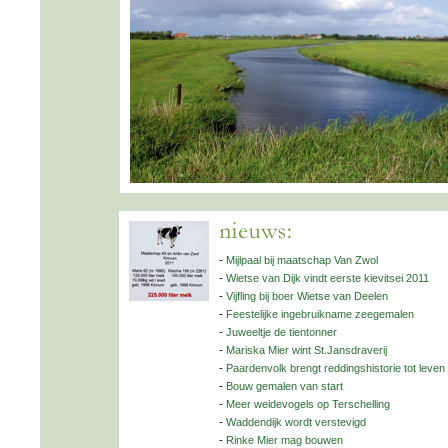
-
Mijlpaal bij maatschap Van Zwol
-
Wietse van Dijk vindt eerste kievitsei 2011
-
Vijfling bij boer Wietse van Deelen
-
Feestelijke ingebruikname zeegemalen
-
Juweeltje de tientonner
-
Mariska Mier wint St.Jansdraverij
-
Paardenvolk brengt reddingshistorie tot leven
-
Bouw gemalen van start
-
Meer weidevogels op Terschelling
-
Waddendijk wordt verstevigd
-
Rinke Mier mag bouwen