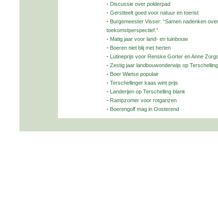
-
Discussie over polderpad
-
Gerstteelt goed voor natuur en toerist
-
Burgemeester Visser: “Samen nadenken over
toekomstperspectief.”
-
Matig jaar voor land- en tuinbouw
-
Boeren niet blij met herten
-
Lutineprijs voor Renske Gorter en Anne Zorg
-
Zestig jaar landbouwonderwijs op Terschelling
-
Boer Wietse populair
-
Terschellinger kaas wint prijs
-
Landerijen op Terschelling blank
-
Rampzomer voor rotganzen
-
Boerengolf mag in Oosterend