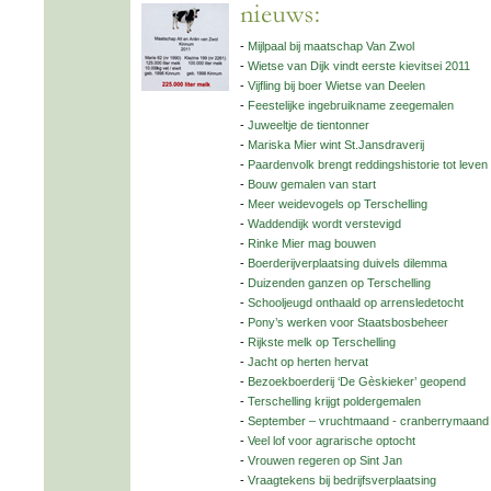
-
Mijlpaal bij maatschap Van Zwol
-
Wietse van Dijk vindt eerste kievitsei 2011
-
Vijfling bij boer Wietse van Deelen
-
Feestelijke ingebruikname zeegemalen
-
Juweeltje de tientonner
-
Mariska Mier wint St.Jansdraverij
-
Paardenvolk brengt reddingshistorie tot leven
-
Bouw gemalen van start
-
Meer weidevogels op Terschelling
-
Waddendijk wordt verstevigd
-
Rinke Mier mag bouwen
-
Boerderijverplaatsing duivels dilemma
-
Duizenden ganzen op Terschelling
-
Schooljeugd onthaald op arrensledetocht
-
Pony’s werken voor Staatsbosbeheer
-
Rijkste melk op Terschelling
-
Jacht op herten hervat
-
Bezoekboerderij ‘De Gèskieker’ geopend
-
Terschelling krijgt poldergemalen
-
September – vruchtmaand - cranberrymaand
-
Veel lof voor agrarische optocht
-
Vrouwen regeren op Sint Jan
-
Vraagtekens bij bedrijfsverplaatsing